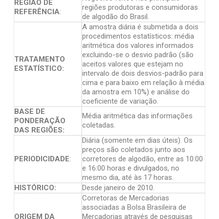
REGIÃO DE
regiões produtoras e consumidoras
REFERÊNCIA
:
de algodão do Brasil.
A amostra diária é submetida a dois
procedimentos estatísticos: média
aritmética dos valores informados
excluindo-se o desvio padrão (são
TRATAMENTO
aceitos valores que estejam no
ESTATÍSTICO:
intervalo de dois desvios-padrão para
cima e para baixo em relação à média
da amostra em 10%) e análise do
coeficiente de variação.
BASE DE
Média aritmética das informações
PONDERAÇÃO
coletadas.
DAS REGIÕES:
Diária (somente em dias úteis). Os
preços são coletados junto aos
PERIODICIDADE
:
corretores de algodão, entre as 10:00
e 16:00 horas e divulgados, no
mesmo dia, até às 17 horas.
HISTÓRICO:
Desde janeiro de 2010.
Corretoras de Mercadorias
associadas a Bolsa Brasileira de
ORIGEM DA
Mercadorias através de pesquisas