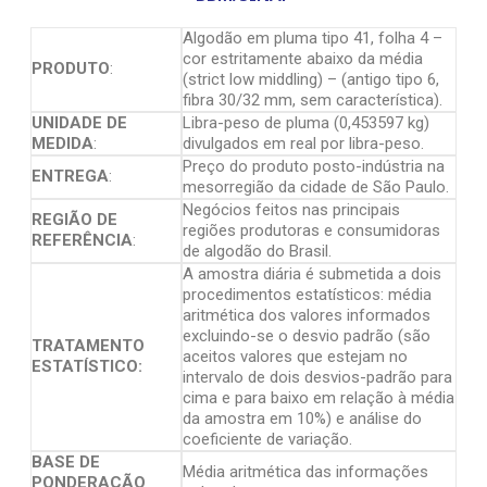
Algodão em pluma tipo 41, folha 4 –
cor estritamente abaixo da média
PRODUTO
:
(strict low middling) – (antigo tipo 6,
fibra 30/32 mm, sem característica).
UNIDADE DE
Libra-peso de pluma (0,453597 kg)
MEDIDA
:
divulgados em real por libra-peso.
Preço do produto posto-indústria na
ENTREGA
:
mesorregião da cidade de São Paulo.
Negócios feitos nas principais
REGIÃO DE
regiões produtoras e consumidoras
REFERÊNCIA
:
de algodão do Brasil.
A amostra diária é submetida a dois
procedimentos estatísticos: média
aritmética dos valores informados
excluindo-se o desvio padrão (são
TRATAMENTO
aceitos valores que estejam no
ESTATÍSTICO:
intervalo de dois desvios-padrão para
cima e para baixo em relação à média
da amostra em 10%) e análise do
coeficiente de variação.
BASE DE
Média aritmética das informações
PONDERAÇÃO