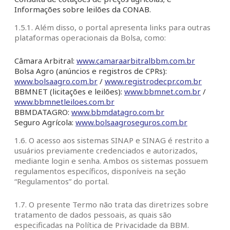
Informações sobre leilões da CONAB.
1.5.1. Além disso, o portal apresenta links para outras
plataformas operacionais da Bolsa, como:
Câmara Arbitral:
www.camaraarbitralbbm.com.br
Bolsa Agro (anúncios e registros de CPRs):
www.bolsaagro.com.br
/
www.registrodecpr.com.br
BBMNET (licitações e leilões):
www.bbmnet.com.br
/
www.bbmnetleiloes.com.br
BBMDATAGRO:
www.bbmdatagro.com.br
Seguro Agrícola:
www.bolsaagroseguros.com.br
1.6. O acesso aos sistemas SINAP e SINAG é restrito a
usuários previamente credenciados e autorizados,
mediante login e senha. Ambos os sistemas possuem
regulamentos específicos, disponíveis na seção
“Regulamentos” do portal.
1.7. O presente Termo não trata das diretrizes sobre
tratamento de dados pessoais, as quais são
especificadas na Política de Privacidade da BBM.