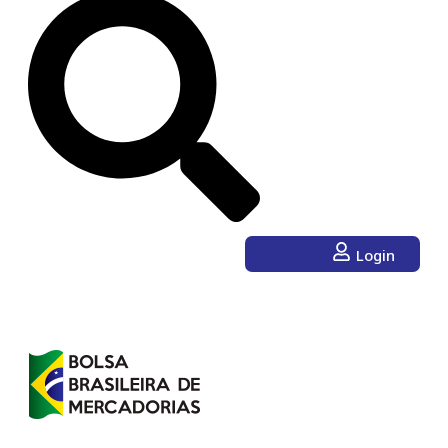
Login