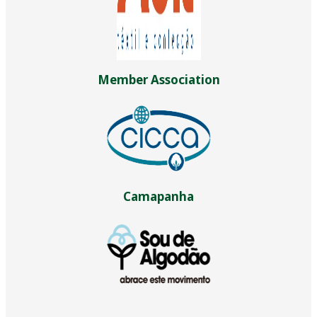
Member Association
Camapanha