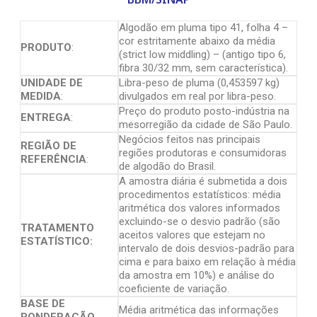
Algodão em pluma tipo 41, folha 4 –
cor estritamente abaixo da média
PRODUTO
:
(strict low middling) – (antigo tipo 6,
fibra 30/32 mm, sem característica).
UNIDADE DE
Libra-peso de pluma (0,453597 kg)
MEDIDA
:
divulgados em real por libra-peso.
Preço do produto posto-indústria na
ENTREGA
:
mesorregião da cidade de São Paulo.
Negócios feitos nas principais
REGIÃO DE
regiões produtoras e consumidoras
REFERÊNCIA
:
de algodão do Brasil.
A amostra diária é submetida a dois
procedimentos estatísticos: média
aritmética dos valores informados
excluindo-se o desvio padrão (são
TRATAMENTO
aceitos valores que estejam no
ESTATÍSTICO:
intervalo de dois desvios-padrão para
cima e para baixo em relação à média
da amostra em 10%) e análise do
coeficiente de variação.
BASE DE
Média aritmética das informações
PONDERAÇÃO