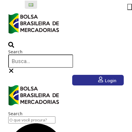
Ir
para
o
conteúdo
Search
Login
Search