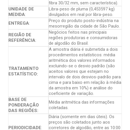
fibra 30/32 mm, sem característica).
UNIDADE DE
Libra-peso de pluma (0,453597 kg)
MEDIDA
:
divulgados em real por libra-peso.
Preço do produto posto-indústria na
ENTREGA
:
mesorregião da cidade de São Paulo.
Negócios feitos nas principais
REGIÃO DE
regiões produtoras e consumidoras
REFERÊNCIA
:
de algodão do Brasil.
A amostra diária é submetida a dois
procedimentos estatísticos: média
aritmética dos valores informados
excluindo-se o desvio padrão (são
TRATAMENTO
aceitos valores que estejam no
ESTATÍSTICO:
intervalo de dois desvios-padrão para
cima e para baixo em relação à média
da amostra em 10%) e análise do
coeficiente de variação.
BASE DE
Média aritmética das informações
PONDERAÇÃO
coletadas.
DAS REGIÕES:
Diária (somente em dias úteis). Os
preços são coletados junto aos
PERIODICIDADE
:
corretores de algodão, entre as 10:00