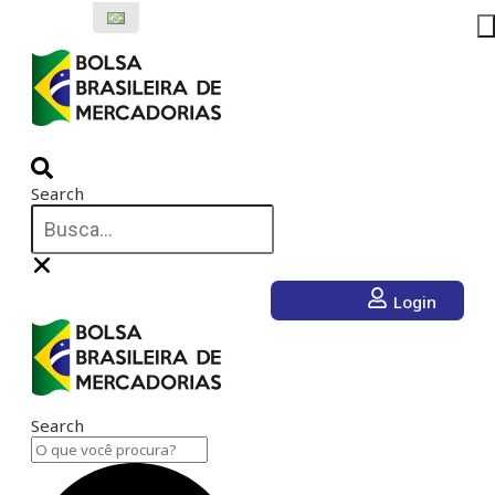
Ir
para
o
conteúdo
Search
Login
Search