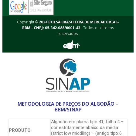
Copyright ©
2024 BOLSA BRASILEIRA DE MERCADORIAS-
BBM - CNPJ: 05.342.088/0001-43
- Todos os direitos
reservados.
METODOLOGIA DE PREÇOS DO ALGODÃO –
BBM/SINAP
Algodão em pluma tipo 41, folha 4 –
cor estritamente abaixo da média
PRODUTO
:
(strict low middling) – (antigo tipo 6,