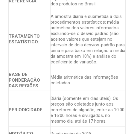
REFERÊNCIA
:
dos produtos no Brasil.
A amostra diária é submetida a dois
procedimentos estatísticos: média
aritmética dos valores informados
excluindo-se o desvio padrão (são
TRATAMENTO
aceitos valores que estejam no
ESTATÍSTICO
:
intervalo de dois desvios-padrão para
cima e para baixo em relação à média
da amostra em 10%) e análise do
coeficiente de variação.
BASE DE
Média aritmética das informações
PONDERAÇÃO
coletadas.
DAS REGIÕES
:
Diária (somente em dias úteis). Os
preços são coletados junto aos
PERIODICIDADE
:
corretores de algodão, entre as 10:00
e 16:00 horas e divulgados, no
mesmo dia, até às 17 horas.
HISTÓRICO:
Desde junho de 2018.