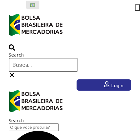
Ir
para
o
conteúdo
Search
Login
Search