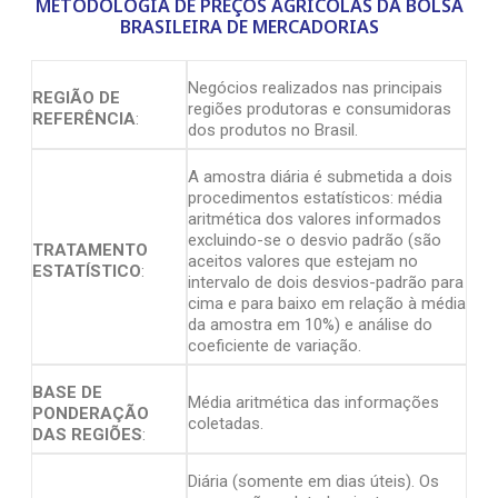
METODOLOGIA DE PREÇOS AGRÍCOLAS DA BOLSA
BRASILEIRA DE MERCADORIAS
Negócios realizados nas principais
REGIÃO DE
regiões produtoras e consumidoras
REFERÊNCIA
:
dos produtos no Brasil.
A amostra diária é submetida a dois
procedimentos estatísticos: média
aritmética dos valores informados
excluindo-se o desvio padrão (são
TRATAMENTO
aceitos valores que estejam no
ESTATÍSTICO
:
intervalo de dois desvios-padrão para
cima e para baixo em relação à média
da amostra em 10%) e análise do
coeficiente de variação.
BASE DE
Média aritmética das informações
PONDERAÇÃO
coletadas.
DAS REGIÕES
:
Diária (somente em dias úteis). Os