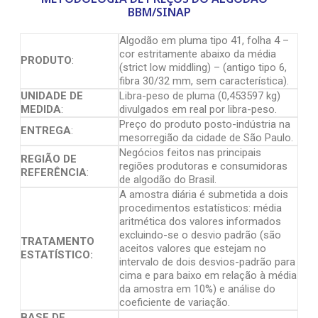
BBM/SINAP
Algodão em pluma tipo 41, folha 4 –
cor estritamente abaixo da média
PRODUTO
:
(strict low middling) – (antigo tipo 6,
fibra 30/32 mm, sem característica).
UNIDADE DE
Libra-peso de pluma (0,453597 kg)
MEDIDA
:
divulgados em real por libra-peso.
Preço do produto posto-indústria na
ENTREGA
:
mesorregião da cidade de São Paulo.
Negócios feitos nas principais
REGIÃO DE
regiões produtoras e consumidoras
REFERÊNCIA
:
de algodão do Brasil.
A amostra diária é submetida a dois
procedimentos estatísticos: média
aritmética dos valores informados
excluindo-se o desvio padrão (são
TRATAMENTO
aceitos valores que estejam no
ESTATÍSTICO:
intervalo de dois desvios-padrão para
cima e para baixo em relação à média
da amostra em 10%) e análise do
coeficiente de variação.
BASE DE