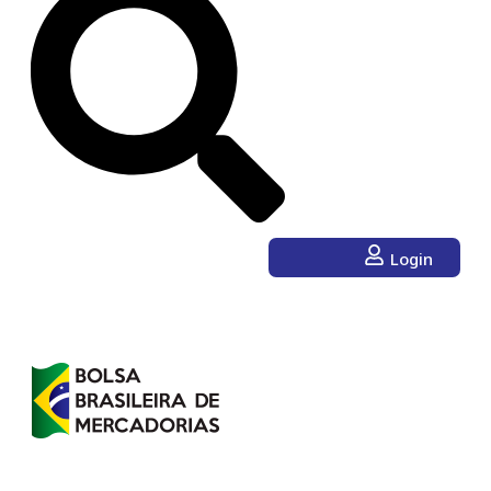
Login