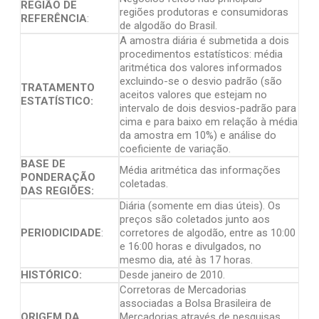
REGIÃO DE
regiões produtoras e consumidoras
REFERÊNCIA
:
de algodão do Brasil.
A amostra diária é submetida a dois
procedimentos estatísticos: média
aritmética dos valores informados
excluindo-se o desvio padrão (são
TRATAMENTO
aceitos valores que estejam no
ESTATÍSTICO:
intervalo de dois desvios-padrão para
cima e para baixo em relação à média
da amostra em 10%) e análise do
coeficiente de variação.
BASE DE
Média aritmética das informações
PONDERAÇÃO
coletadas.
DAS REGIÕES:
Diária (somente em dias úteis). Os
preços são coletados junto aos
PERIODICIDADE
:
corretores de algodão, entre as 10:00
e 16:00 horas e divulgados, no
mesmo dia, até às 17 horas.
HISTÓRICO:
Desde janeiro de 2010.
Corretoras de Mercadorias
associadas a Bolsa Brasileira de
ORIGEM DA
Mercadorias através de pesquisas