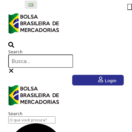
Ir
para
o
conteúdo
Search
Login
Search