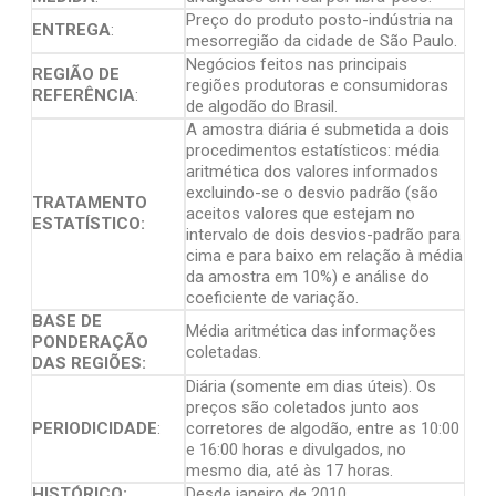
Preço do produto posto-indústria na
ENTREGA
:
mesorregião da cidade de São Paulo.
Negócios feitos nas principais
REGIÃO DE
regiões produtoras e consumidoras
REFERÊNCIA
:
de algodão do Brasil.
A amostra diária é submetida a dois
procedimentos estatísticos: média
aritmética dos valores informados
excluindo-se o desvio padrão (são
TRATAMENTO
aceitos valores que estejam no
ESTATÍSTICO:
intervalo de dois desvios-padrão para
cima e para baixo em relação à média
da amostra em 10%) e análise do
coeficiente de variação.
BASE DE
Média aritmética das informações
PONDERAÇÃO
coletadas.
DAS REGIÕES:
Diária (somente em dias úteis). Os
preços são coletados junto aos
PERIODICIDADE
:
corretores de algodão, entre as 10:00
e 16:00 horas e divulgados, no
mesmo dia, até às 17 horas.
HISTÓRICO:
Desde janeiro de 2010.