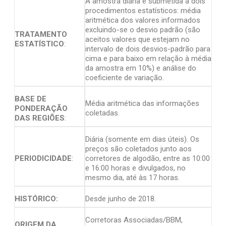
A amostra diária é submetida a dois
procedimentos estatísticos: média
aritmética dos valores informados
excluindo-se o desvio padrão (são
TRATAMENTO
aceitos valores que estejam no
ESTATÍSTICO
:
intervalo de dois desvios-padrão para
cima e para baixo em relação à média
da amostra em 10%) e análise do
coeficiente de variação.
BASE DE
Média aritmética das informações
PONDERAÇÃO
coletadas.
DAS REGIÕES
:
Diária (somente em dias úteis). Os
preços são coletados junto aos
PERIODICIDADE
:
corretores de algodão, entre as 10:00
e 16:00 horas e divulgados, no
mesmo dia, até às 17 horas.
HISTÓRICO:
Desde junho de 2018.
Corretoras Associadas/BBM,
ORIGEM DA