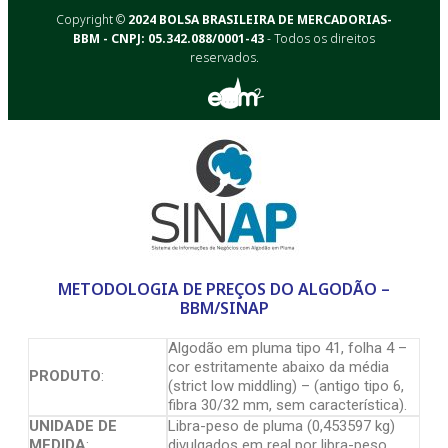
Copyright ©
2024 BOLSA BRASILEIRA DE MERCADORIAS-
BBM - CNPJ: 05.342.088/0001-43
- Todos os direitos
reservados.
METODOLOGIA DE PREÇOS DO ALGODÃO –
BBM/SINAP
Algodão em pluma tipo 41, folha 4 –
cor estritamente abaixo da média
PRODUTO
:
(strict low middling) – (antigo tipo 6,
fibra 30/32 mm, sem característica).
UNIDADE DE
Libra-peso de pluma (0,453597 kg)
MEDIDA
:
divulgados em real por libra-peso.