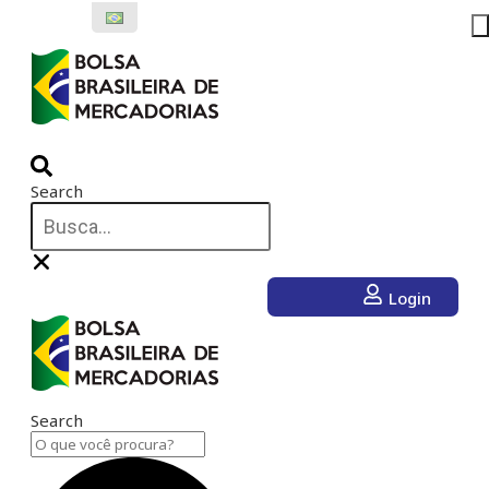
Ir
para
o
conteúdo
Search
Login
Search