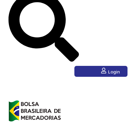
Login