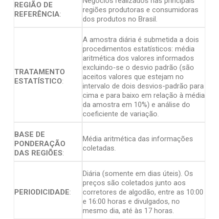
Negócios realizados nas principais
REGIÃO DE
regiões produtoras e consumidoras
REFERÊNCIA
:
dos produtos no Brasil.
A amostra diária é submetida a dois
procedimentos estatísticos: média
aritmética dos valores informados
excluindo-se o desvio padrão (são
TRATAMENTO
aceitos valores que estejam no
ESTATÍSTICO
:
intervalo de dois desvios-padrão para
cima e para baixo em relação à média
da amostra em 10%) e análise do
coeficiente de variação.
BASE DE
Média aritmética das informações
PONDERAÇÃO
coletadas.
DAS REGIÕES
:
Diária (somente em dias úteis). Os
preços são coletados junto aos
PERIODICIDADE
:
corretores de algodão, entre as 10:00
e 16:00 horas e divulgados, no
mesmo dia, até às 17 horas.