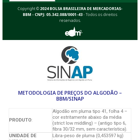
Copyright ©
2024 BOLSA BRASILEIRA DE MERCADORIAS-
BBM - CNPJ: 05.342.088/0001-43
- Todos os direitos
reservados.
METODOLOGIA DE PREÇOS DO ALGODÃO –
BBM/SINAP
Algodão em pluma tipo 41, folha 4 –
cor estritamente abaixo da média
PRODUTO
:
(strict low middling) – (antigo tipo 6,
fibra 30/32 mm, sem característica).
UNIDADE DE
Libra-peso de pluma (0,453597 kg)