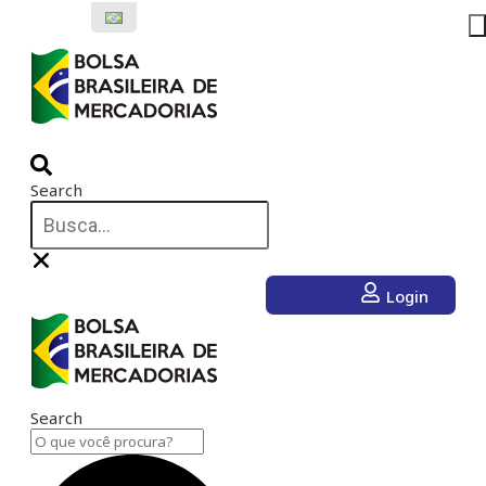
Ir
para
o
conteúdo
Search
Login
Search