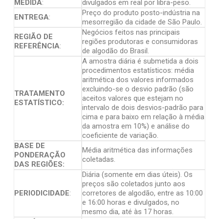
MEDIDA
:
divulgados em real por libra-peso.
Preço do produto posto-indústria na
ENTREGA
:
mesorregião da cidade de São Paulo.
Negócios feitos nas principais
REGIÃO DE
regiões produtoras e consumidoras
REFERÊNCIA
:
de algodão do Brasil.
A amostra diária é submetida a dois
procedimentos estatísticos: média
aritmética dos valores informados
excluindo-se o desvio padrão (são
TRATAMENTO
aceitos valores que estejam no
ESTATÍSTICO:
intervalo de dois desvios-padrão para
cima e para baixo em relação à média
da amostra em 10%) e análise do
coeficiente de variação.
BASE DE
Média aritmética das informações
PONDERAÇÃO
coletadas.
DAS REGIÕES:
Diária (somente em dias úteis). Os
preços são coletados junto aos
PERIODICIDADE
:
corretores de algodão, entre as 10:00
e 16:00 horas e divulgados, no
mesmo dia, até às 17 horas.