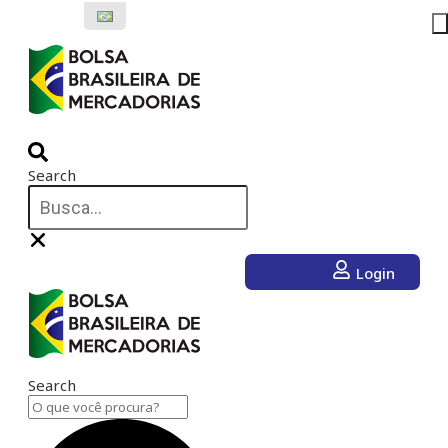
Ir
para
o
conteúdo
Search
Login
Search