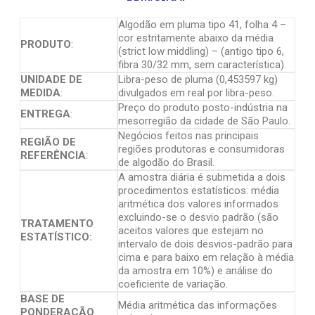
Algodão em pluma tipo 41, folha 4 –
cor estritamente abaixo da média
PRODUTO
:
(strict low middling) – (antigo tipo 6,
fibra 30/32 mm, sem característica).
UNIDADE DE
Libra-peso de pluma (0,453597 kg)
MEDIDA
:
divulgados em real por libra-peso.
Preço do produto posto-indústria na
ENTREGA
:
mesorregião da cidade de São Paulo.
Negócios feitos nas principais
REGIÃO DE
regiões produtoras e consumidoras
REFERÊNCIA
:
de algodão do Brasil.
A amostra diária é submetida a dois
procedimentos estatísticos: média
aritmética dos valores informados
excluindo-se o desvio padrão (são
TRATAMENTO
aceitos valores que estejam no
ESTATÍSTICO:
intervalo de dois desvios-padrão para
cima e para baixo em relação à média
da amostra em 10%) e análise do
coeficiente de variação.
BASE DE
Média aritmética das informações
PONDERAÇÃO