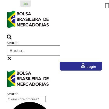
Ir
para
o
conteúdo
Search
Login
Search