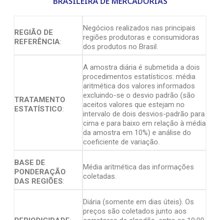
BRASILEIRA DE MERCADORIAS
Negócios realizados nas principais
REGIÃO DE
regiões produtoras e consumidoras
REFERÊNCIA
:
dos produtos no Brasil.
A amostra diária é submetida a dois
procedimentos estatísticos: média
aritmética dos valores informados
excluindo-se o desvio padrão (são
TRATAMENTO
aceitos valores que estejam no
ESTATÍSTICO
:
intervalo de dois desvios-padrão para
cima e para baixo em relação à média
da amostra em 10%) e análise do
coeficiente de variação.
BASE DE
Média aritmética das informações
PONDERAÇÃO
coletadas.
DAS REGIÕES
:
Diária (somente em dias úteis). Os
preços são coletados junto aos