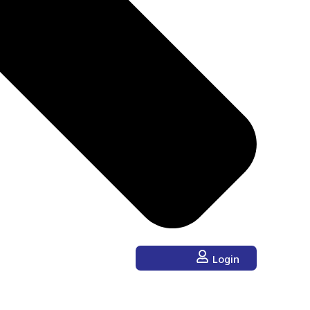
Login