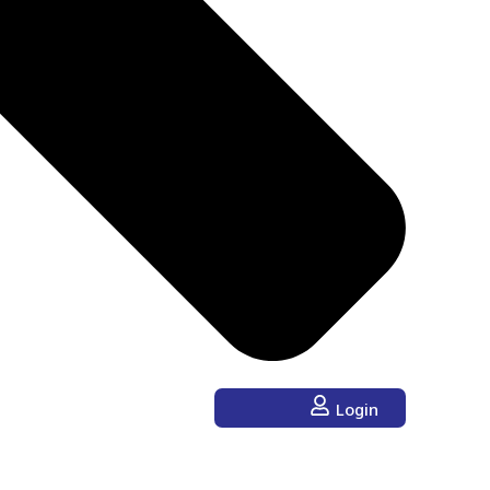
Login