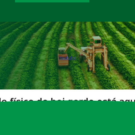
Youtube
 físico do boi gordo está aq