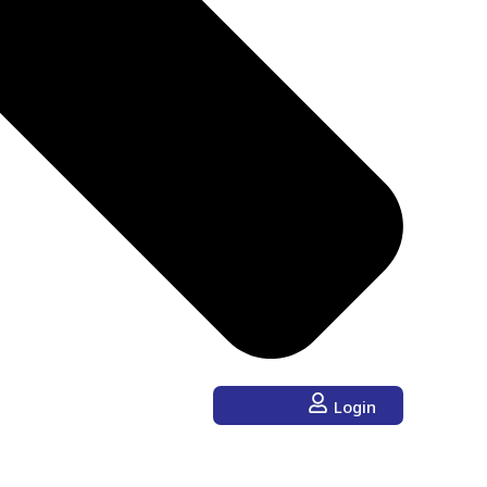
Login