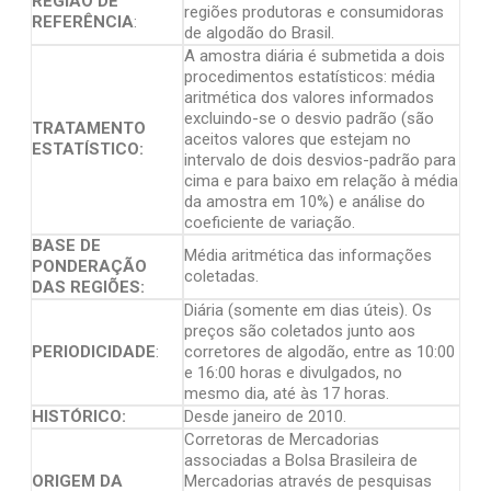
REGIÃO DE
regiões produtoras e consumidoras
REFERÊNCIA
:
de algodão do Brasil.
A amostra diária é submetida a dois
procedimentos estatísticos: média
aritmética dos valores informados
excluindo-se o desvio padrão (são
TRATAMENTO
aceitos valores que estejam no
ESTATÍSTICO:
intervalo de dois desvios-padrão para
cima e para baixo em relação à média
da amostra em 10%) e análise do
coeficiente de variação.
BASE DE
Média aritmética das informações
PONDERAÇÃO
coletadas.
DAS REGIÕES:
Diária (somente em dias úteis). Os
preços são coletados junto aos
PERIODICIDADE
:
corretores de algodão, entre as 10:00
e 16:00 horas e divulgados, no
mesmo dia, até às 17 horas.
HISTÓRICO:
Desde janeiro de 2010.
Corretoras de Mercadorias
associadas a Bolsa Brasileira de
ORIGEM DA
Mercadorias através de pesquisas