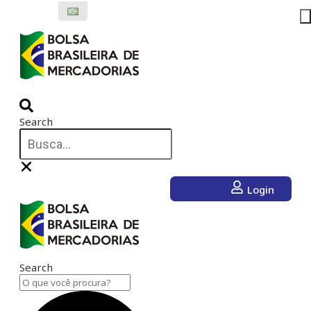
Ir
para
o
conteúdo
Search
Login
Search