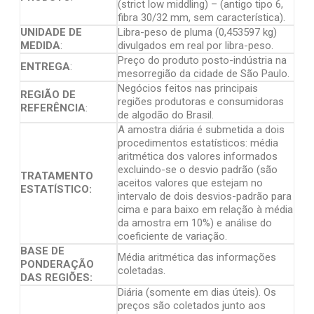
(strict low middling) – (antigo tipo 6,
fibra 30/32 mm, sem característica).
UNIDADE DE
Libra-peso de pluma (0,453597 kg)
MEDIDA
:
divulgados em real por libra-peso.
Preço do produto posto-indústria na
ENTREGA
:
mesorregião da cidade de São Paulo.
Negócios feitos nas principais
REGIÃO DE
regiões produtoras e consumidoras
REFERÊNCIA
:
de algodão do Brasil.
A amostra diária é submetida a dois
procedimentos estatísticos: média
aritmética dos valores informados
excluindo-se o desvio padrão (são
TRATAMENTO
aceitos valores que estejam no
ESTATÍSTICO:
intervalo de dois desvios-padrão para
cima e para baixo em relação à média
da amostra em 10%) e análise do
coeficiente de variação.
BASE DE
Média aritmética das informações
PONDERAÇÃO
coletadas.
DAS REGIÕES:
Diária (somente em dias úteis). Os
preços são coletados junto aos