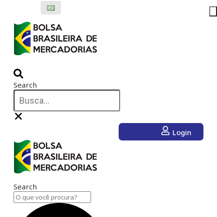
Ir
para
o
conteúdo
Search
Login
Search