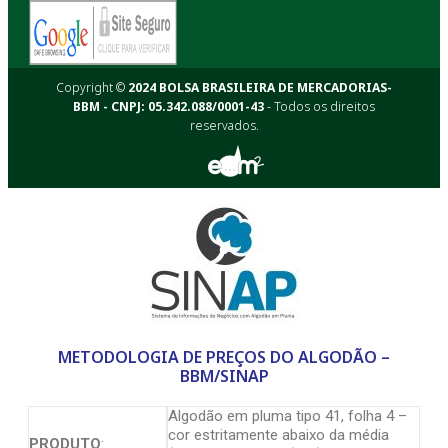
Copyright ©
2024 BOLSA BRASILEIRA DE MERCADORIAS-
BBM - CNPJ: 05.342.088/0001-43
- Todos os direitos
reservados.
METODOLOGIA DE PREÇOS DO ALGODÃO –
BBM/SINAP
Algodão em pluma tipo 41, folha 4 –
cor estritamente abaixo da média
PRODUTO
: