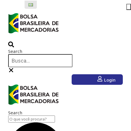
Ir
para
o
conteúdo
Search
Login
Search