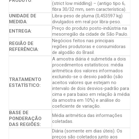
PRODUTO
:
(strict low middling) – (antigo tipo 6,
fibra 30/32 mm, sem característica).
UNIDADE DE
Libra-peso de pluma (0,453597 kg)
MEDIDA
:
divulgados em real por libra-peso.
Preço do produto posto-indústria na
ENTREGA
:
mesorregião da cidade de São Paulo.
Negócios feitos nas principais
REGIÃO DE
regiões produtoras e consumidoras
REFERÊNCIA
:
de algodão do Brasil.
A amostra diária é submetida a dois
procedimentos estatísticos: média
aritmética dos valores informados
excluindo-se o desvio padrão (são
TRATAMENTO
aceitos valores que estejam no
ESTATÍSTICO:
intervalo de dois desvios-padrão para
cima e para baixo em relação à média
da amostra em 10%) e análise do
coeficiente de variação.
BASE DE
Média aritmética das informações
PONDERAÇÃO
coletadas.
DAS REGIÕES:
Diária (somente em dias úteis). Os
preços são coletados junto aos