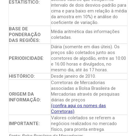
ESTATÍSTICO:
intervalo de dois desvios-padrão para
cima e para baixo em relação à média
da amostra em 10%) e análise do
coeficiente de variação.
BASE DE
Média aritmética das informações
PONDERAÇÃO
coletadas.
DAS REGIÕES:
Diária (somente em dias úteis). Os
preços são coletados junto aos
PERIODICIDADE
:
corretores de algodão, entre as 10:00
e 16:00 horas e divulgados, no
mesmo dia, até às 17 horas.
HISTÓRICO:
Desde janeiro de 2010.
Corretoras de Mercadorias
associadas a Bolsa Brasileira de
ORIGEM DA
Mercadorias através de pesquisas
INFORMAÇÃO:
diárias de preços
(confira aqui os nomes das
Corretoras)
.
Valores coletados se referem a
IMPORTANTE:
negócios realizados no mercado
físico, para pronta entrega.
Fonte: Bolsa Brasileira de Mercadorias