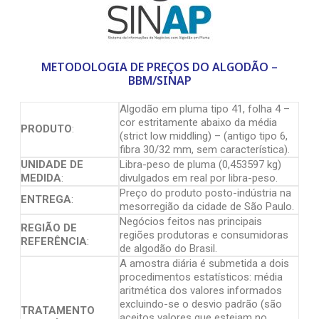
METODOLOGIA DE PREÇOS DO ALGODÃO –
BBM/SINAP
Algodão em pluma tipo 41, folha 4 –
cor estritamente abaixo da média
PRODUTO
:
(strict low middling) – (antigo tipo 6,
fibra 30/32 mm, sem característica).
UNIDADE DE
Libra-peso de pluma (0,453597 kg)
MEDIDA
:
divulgados em real por libra-peso.
Preço do produto posto-indústria na
ENTREGA
:
mesorregião da cidade de São Paulo.
Negócios feitos nas principais
REGIÃO DE
regiões produtoras e consumidoras
REFERÊNCIA
:
de algodão do Brasil.
A amostra diária é submetida a dois
procedimentos estatísticos: média
aritmética dos valores informados
excluindo-se o desvio padrão (são
TRATAMENTO
aceitos valores que estejam no