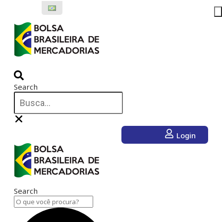
Ir
para
o
conteúdo
Search
Login
Search