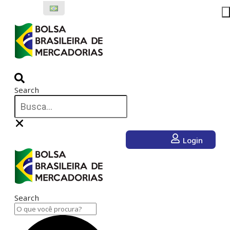
Ir
para
o
conteúdo
Search
Login
Search