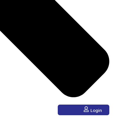
Login