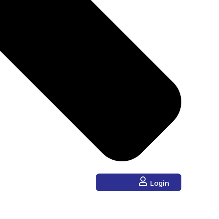
Login