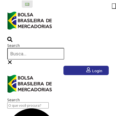
Ir
para
o
conteúdo
Search
Login
Search