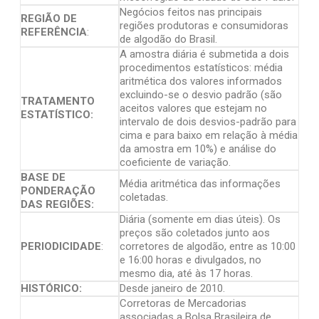
Negócios feitos nas principais
REGIÃO DE
regiões produtoras e consumidoras
REFERÊNCIA
:
de algodão do Brasil.
A amostra diária é submetida a dois
procedimentos estatísticos: média
aritmética dos valores informados
excluindo-se o desvio padrão (são
TRATAMENTO
aceitos valores que estejam no
ESTATÍSTICO:
intervalo de dois desvios-padrão para
cima e para baixo em relação à média
da amostra em 10%) e análise do
coeficiente de variação.
BASE DE
Média aritmética das informações
PONDERAÇÃO
coletadas.
DAS REGIÕES:
Diária (somente em dias úteis). Os
preços são coletados junto aos
PERIODICIDADE
:
corretores de algodão, entre as 10:00
e 16:00 horas e divulgados, no
mesmo dia, até às 17 horas.
HISTÓRICO:
Desde janeiro de 2010.
Corretoras de Mercadorias
associadas a Bolsa Brasileira de