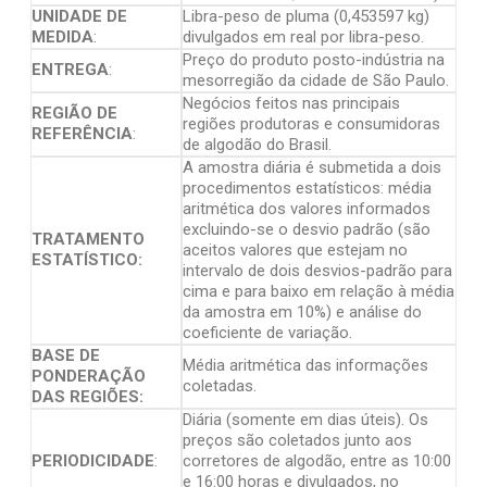
UNIDADE DE
Libra-peso de pluma (0,453597 kg)
MEDIDA
:
divulgados em real por libra-peso.
Preço do produto posto-indústria na
ENTREGA
:
mesorregião da cidade de São Paulo.
Negócios feitos nas principais
REGIÃO DE
regiões produtoras e consumidoras
REFERÊNCIA
:
de algodão do Brasil.
A amostra diária é submetida a dois
procedimentos estatísticos: média
aritmética dos valores informados
excluindo-se o desvio padrão (são
TRATAMENTO
aceitos valores que estejam no
ESTATÍSTICO:
intervalo de dois desvios-padrão para
cima e para baixo em relação à média
da amostra em 10%) e análise do
coeficiente de variação.
BASE DE
Média aritmética das informações
PONDERAÇÃO
coletadas.
DAS REGIÕES:
Diária (somente em dias úteis). Os
preços são coletados junto aos
PERIODICIDADE
:
corretores de algodão, entre as 10:00
e 16:00 horas e divulgados, no