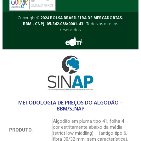
Copyright ©
2024 BOLSA BRASILEIRA DE MERCADORIAS-
BBM - CNPJ: 05.342.088/0001-43
- Todos os direitos
reservados.
METODOLOGIA DE PREÇOS DO ALGODÃO –
BBM/SINAP
Algodão em pluma tipo 41, folha 4 –
cor estritamente abaixo da média
PRODUTO
:
(strict low middling) – (antigo tipo 6,
fibra 30/32 mm, sem característica).