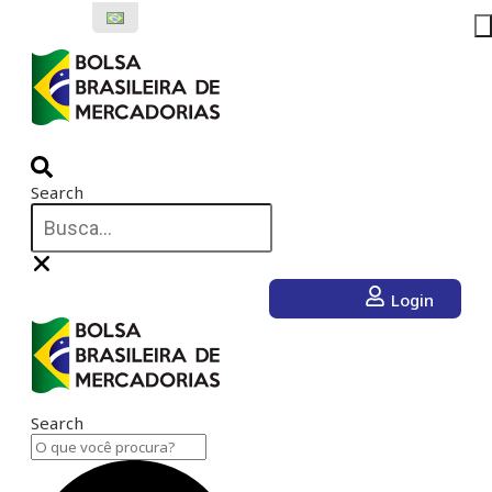
Ir
para
o
conteúdo
Search
Login
Search