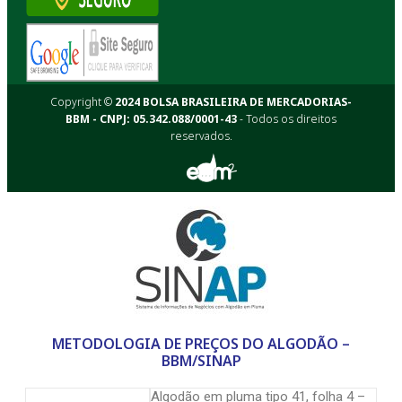
Copyright ©
2024 BOLSA BRASILEIRA DE MERCADORIAS-
BBM - CNPJ: 05.342.088/0001-43
- Todos os direitos
reservados.
METODOLOGIA DE PREÇOS DO ALGODÃO –
BBM/SINAP
Algodão em pluma tipo 41, folha 4 –