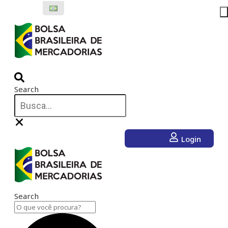
Ir
para
o
conteúdo
Search
Login
Search