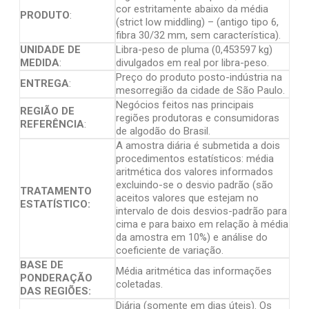
cor estritamente abaixo da média
PRODUTO
:
(strict low middling) – (antigo tipo 6,
fibra 30/32 mm, sem característica).
UNIDADE DE
Libra-peso de pluma (0,453597 kg)
MEDIDA
:
divulgados em real por libra-peso.
Preço do produto posto-indústria na
ENTREGA
:
mesorregião da cidade de São Paulo.
Negócios feitos nas principais
REGIÃO DE
regiões produtoras e consumidoras
REFERÊNCIA
:
de algodão do Brasil.
A amostra diária é submetida a dois
procedimentos estatísticos: média
aritmética dos valores informados
excluindo-se o desvio padrão (são
TRATAMENTO
aceitos valores que estejam no
ESTATÍSTICO:
intervalo de dois desvios-padrão para
cima e para baixo em relação à média
da amostra em 10%) e análise do
coeficiente de variação.
BASE DE
Média aritmética das informações
PONDERAÇÃO
coletadas.
DAS REGIÕES:
Diária (somente em dias úteis). Os