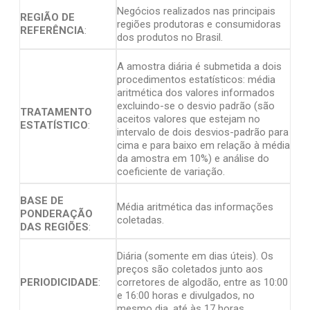
Negócios realizados nas principais
REGIÃO DE
regiões produtoras e consumidoras
REFERÊNCIA
:
dos produtos no Brasil.
A amostra diária é submetida a dois
procedimentos estatísticos: média
aritmética dos valores informados
excluindo-se o desvio padrão (são
TRATAMENTO
aceitos valores que estejam no
ESTATÍSTICO
:
intervalo de dois desvios-padrão para
cima e para baixo em relação à média
da amostra em 10%) e análise do
coeficiente de variação.
BASE DE
Média aritmética das informações
PONDERAÇÃO
coletadas.
DAS REGIÕES
:
Diária (somente em dias úteis). Os
preços são coletados junto aos
PERIODICIDADE
:
corretores de algodão, entre as 10:00
e 16:00 horas e divulgados, no
mesmo dia, até às 17 horas.