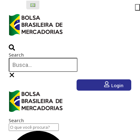
Ir
para
o
conteúdo
Search
Login
Search