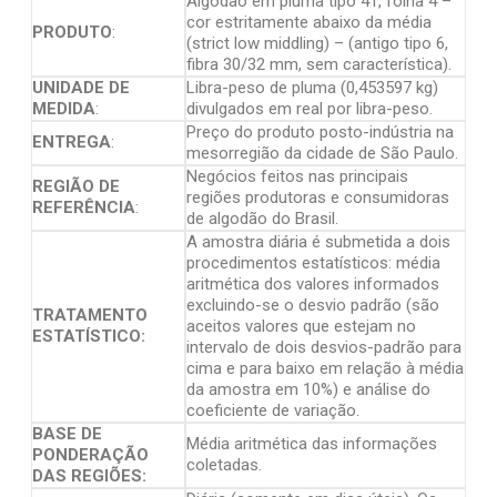
Algodão em pluma tipo 41, folha 4 –
cor estritamente abaixo da média
PRODUTO
:
(strict low middling) – (antigo tipo 6,
fibra 30/32 mm, sem característica).
UNIDADE DE
Libra-peso de pluma (0,453597 kg)
MEDIDA
:
divulgados em real por libra-peso.
Preço do produto posto-indústria na
ENTREGA
:
mesorregião da cidade de São Paulo.
Negócios feitos nas principais
REGIÃO DE
regiões produtoras e consumidoras
REFERÊNCIA
:
de algodão do Brasil.
A amostra diária é submetida a dois
procedimentos estatísticos: média
aritmética dos valores informados
excluindo-se o desvio padrão (são
TRATAMENTO
aceitos valores que estejam no
ESTATÍSTICO:
intervalo de dois desvios-padrão para
cima e para baixo em relação à média
da amostra em 10%) e análise do
coeficiente de variação.
BASE DE
Média aritmética das informações
PONDERAÇÃO
coletadas.
DAS REGIÕES: