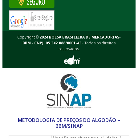
Copyright ©
2024 BOLSA BRASILEIRA DE MERCADORIAS-
BBM - CNPJ: 05.342.088/0001-43
- Todos os direitos
reservados.
METODOLOGIA DE PREÇOS DO ALGODÃO –
BBM/SINAP