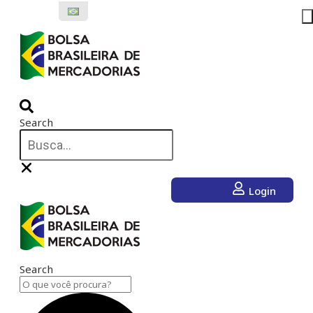
Ir
para
o
conteúdo
Search
Login
Search