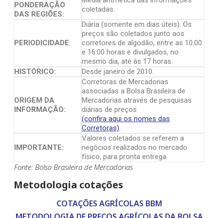
Média aritmética das informações
PONDERAÇÃO
coletadas.
DAS REGIÕES:
Diária (somente em dias úteis). Os
preços são coletados junto aos
PERIODICIDADE
:
corretores de algodão, entre as 10:00
e 16:00 horas e divulgados, no
mesmo dia, até às 17 horas.
HISTÓRICO:
Desde janeiro de 2010.
Corretoras de Mercadorias
associadas a Bolsa Brasileira de
ORIGEM DA
Mercadorias através de pesquisas
INFORMAÇÃO:
diárias de preços
(confira aqui os nomes das
Corretoras)
.
Valores coletados se referem a
IMPORTANTE:
negócios realizados no mercado
físico, para pronta entrega.
Fonte: Bolsa Brasileira de Mercadorias
Metodologia cotações
COTAÇÕES AGRÍCOLAS BBM
METODOLOGIA DE PREÇOS AGRÍCOLAS DA BOLSA