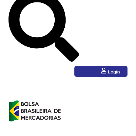
Login