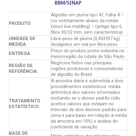
BBM/SINAP
Algodão em pluma tipo 41, folha 4 –
cor estritamente abaixo da média
PRODUTO
:
(strict low middling) – (antigo tipo 6,
fibra 30/32 mm, sem característica).
UNIDADE DE
Libra-peso de pluma (0,453597 kg)
MEDIDA
:
divulgados em real por libra-peso.
Preço do produto posto-indústria na
ENTREGA
:
mesorregião da cidade de São Paulo.
Negócios feitos nas principais
REGIÃO DE
regiões produtoras e consumidoras
REFERÊNCIA
:
de algodão do Brasil.
A amostra diária é submetida a dois
procedimentos estatísticos: média
aritmética dos valores informados
excluindo-se o desvio padrão (são
TRATAMENTO
aceitos valores que estejam no
ESTATÍSTICO:
intervalo de dois desvios-padrão para
cima e para baixo em relação à média
da amostra em 10%) e análise do
coeficiente de variação.
BASE DE