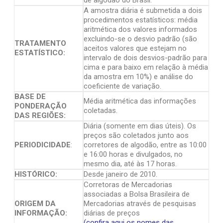
de algodão do Brasil.
A amostra diária é submetida a dois
procedimentos estatísticos: média
aritmética dos valores informados
excluindo-se o desvio padrão (são
TRATAMENTO
aceitos valores que estejam no
ESTATÍSTICO:
intervalo de dois desvios-padrão para
cima e para baixo em relação à média
da amostra em 10%) e análise do
coeficiente de variação.
BASE DE
Média aritmética das informações
PONDERAÇÃO
coletadas.
DAS REGIÕES:
Diária (somente em dias úteis). Os
preços são coletados junto aos
PERIODICIDADE
:
corretores de algodão, entre as 10:00
e 16:00 horas e divulgados, no
mesmo dia, até às 17 horas.
HISTÓRICO:
Desde janeiro de 2010.
Corretoras de Mercadorias
associadas a Bolsa Brasileira de
ORIGEM DA
Mercadorias através de pesquisas
INFORMAÇÃO:
diárias de preços
(confira aqui os nomes das