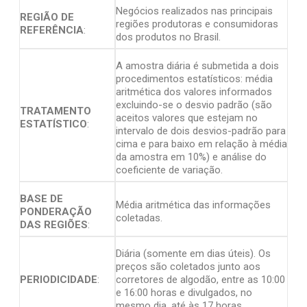
Negócios realizados nas principais
REGIÃO DE
regiões produtoras e consumidoras
REFERÊNCIA
:
dos produtos no Brasil.
A amostra diária é submetida a dois
procedimentos estatísticos: média
aritmética dos valores informados
excluindo-se o desvio padrão (são
TRATAMENTO
aceitos valores que estejam no
ESTATÍSTICO
:
intervalo de dois desvios-padrão para
cima e para baixo em relação à média
da amostra em 10%) e análise do
coeficiente de variação.
BASE DE
Média aritmética das informações
PONDERAÇÃO
coletadas.
DAS REGIÕES
:
Diária (somente em dias úteis). Os
preços são coletados junto aos
PERIODICIDADE
:
corretores de algodão, entre as 10:00
e 16:00 horas e divulgados, no
mesmo dia, até às 17 horas.