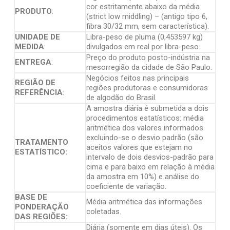
cor estritamente abaixo da média
PRODUTO
:
(strict low middling) – (antigo tipo 6,
fibra 30/32 mm, sem característica).
UNIDADE DE
Libra-peso de pluma (0,453597 kg)
MEDIDA
:
divulgados em real por libra-peso.
Preço do produto posto-indústria na
ENTREGA
:
mesorregião da cidade de São Paulo.
Negócios feitos nas principais
REGIÃO DE
regiões produtoras e consumidoras
REFERÊNCIA
:
de algodão do Brasil.
A amostra diária é submetida a dois
procedimentos estatísticos: média
aritmética dos valores informados
excluindo-se o desvio padrão (são
TRATAMENTO
aceitos valores que estejam no
ESTATÍSTICO:
intervalo de dois desvios-padrão para
cima e para baixo em relação à média
da amostra em 10%) e análise do
coeficiente de variação.
BASE DE
Média aritmética das informações
PONDERAÇÃO
coletadas.
DAS REGIÕES:
Diária (somente em dias úteis). Os