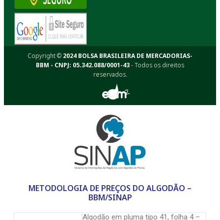
Copyright ©
2024 BOLSA BRASILEIRA DE MERCADORIAS-
BBM - CNPJ: 05.342.088/0001-43
- Todos os direitos
reservados.
METODOLOGIA DE PREÇOS DO ALGODÃO –
BBM/SINAP
Algodão em pluma tipo 41, folha 4 –