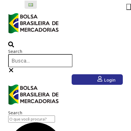
Ir
para
o
conteúdo
Search
Login
Search