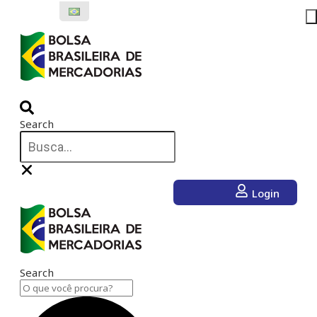
Ir
para
o
conteúdo
Search
Login
Search