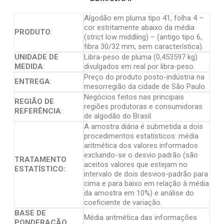
Algodão em pluma tipo 41, folha 4 –
cor estritamente abaixo da média
PRODUTO
:
(strict low middling) – (antigo tipo 6,
fibra 30/32 mm, sem característica).
UNIDADE DE
Libra-peso de pluma (0,453597 kg)
MEDIDA
:
divulgados em real por libra-peso.
Preço do produto posto-indústria na
ENTREGA
:
mesorregião da cidade de São Paulo.
Negócios feitos nas principais
REGIÃO DE
regiões produtoras e consumidoras
REFERÊNCIA
:
de algodão do Brasil.
A amostra diária é submetida a dois
procedimentos estatísticos: média
aritmética dos valores informados
excluindo-se o desvio padrão (são
TRATAMENTO
aceitos valores que estejam no
ESTATÍSTICO:
intervalo de dois desvios-padrão para
cima e para baixo em relação à média
da amostra em 10%) e análise do
coeficiente de variação.
BASE DE
Média aritmética das informações
PONDERAÇÃO