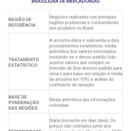
BRASILEIRA DE MERCADORIAS
Negócios realizados nas principais
REGIÃO DE
regiões produtoras e consumidoras
REFERÊNCIA
:
dos produtos no Brasil.
A amostra diária é submetida a dois
procedimentos estatísticos: média
aritmética dos valores informados
excluindo-se o desvio padrão (são
TRATAMENTO
aceitos valores que estejam no
ESTATÍSTICO
:
intervalo de dois desvios-padrão para
cima e para baixo em relação à média
da amostra em 10%) e análise do
coeficiente de variação.
BASE DE
Média aritmética das informações
PONDERAÇÃO
coletadas.
DAS REGIÕES
:
Diária (somente em dias úteis). Os
preços são coletados junto aos