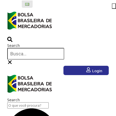
Ir
para
o
conteúdo
Search
Login
Search