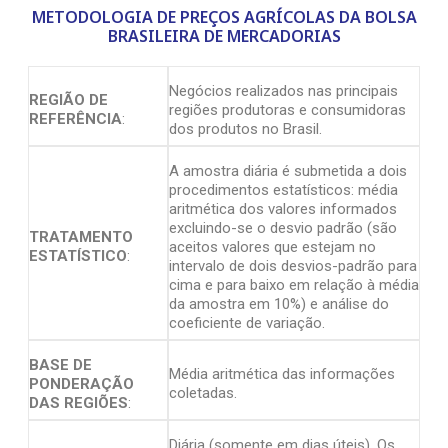
METODOLOGIA DE PREÇOS AGRÍCOLAS DA BOLSA
BRASILEIRA DE MERCADORIAS
Negócios realizados nas principais
REGIÃO DE
regiões produtoras e consumidoras
REFERÊNCIA
:
dos produtos no Brasil.
A amostra diária é submetida a dois
procedimentos estatísticos: média
aritmética dos valores informados
excluindo-se o desvio padrão (são
TRATAMENTO
aceitos valores que estejam no
ESTATÍSTICO
:
intervalo de dois desvios-padrão para
cima e para baixo em relação à média
da amostra em 10%) e análise do
coeficiente de variação.
BASE DE
Média aritmética das informações
PONDERAÇÃO
coletadas.
DAS REGIÕES
:
Diária (somente em dias úteis). Os