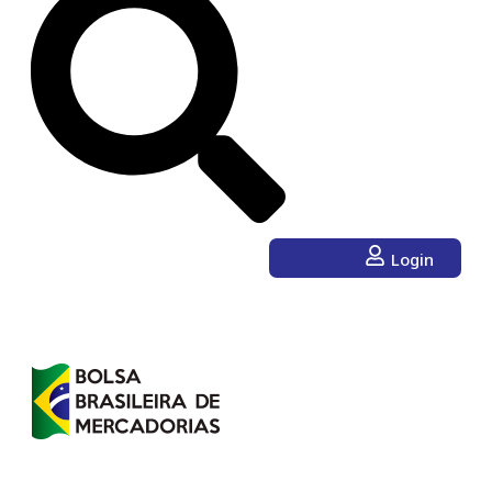
Login