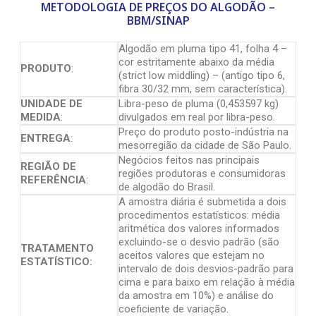
METODOLOGIA DE PREÇOS DO ALGODÃO –
BBM/SINAP
Algodão em pluma tipo 41, folha 4 –
cor estritamente abaixo da média
PRODUTO
:
(strict low middling) – (antigo tipo 6,
fibra 30/32 mm, sem característica).
UNIDADE DE
Libra-peso de pluma (0,453597 kg)
MEDIDA
:
divulgados em real por libra-peso.
Preço do produto posto-indústria na
ENTREGA
:
mesorregião da cidade de São Paulo.
Negócios feitos nas principais
REGIÃO DE
regiões produtoras e consumidoras
REFERÊNCIA
:
de algodão do Brasil.
A amostra diária é submetida a dois
procedimentos estatísticos: média
aritmética dos valores informados
excluindo-se o desvio padrão (são
TRATAMENTO
aceitos valores que estejam no
ESTATÍSTICO:
intervalo de dois desvios-padrão para
cima e para baixo em relação à média
da amostra em 10%) e análise do
coeficiente de variação.