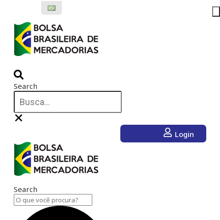
Ir
para
o
conteúdo
Search
Login
Search