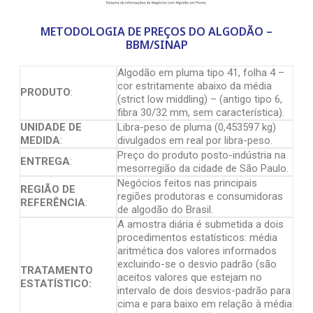
METODOLOGIA DE PREÇOS DO ALGODÃO –
BBM/SINAP
Algodão em pluma tipo 41, folha 4 –
cor estritamente abaixo da média
PRODUTO
:
(strict low middling) – (antigo tipo 6,
fibra 30/32 mm, sem característica).
UNIDADE DE
Libra-peso de pluma (0,453597 kg)
MEDIDA
:
divulgados em real por libra-peso.
Preço do produto posto-indústria na
ENTREGA
:
mesorregião da cidade de São Paulo.
Negócios feitos nas principais
REGIÃO DE
regiões produtoras e consumidoras
REFERÊNCIA
:
de algodão do Brasil.
A amostra diária é submetida a dois
procedimentos estatísticos: média
aritmética dos valores informados
excluindo-se o desvio padrão (são
TRATAMENTO
aceitos valores que estejam no
ESTATÍSTICO:
intervalo de dois desvios-padrão para
cima e para baixo em relação à média