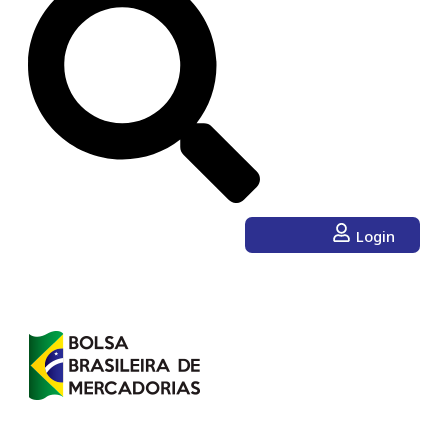
Login