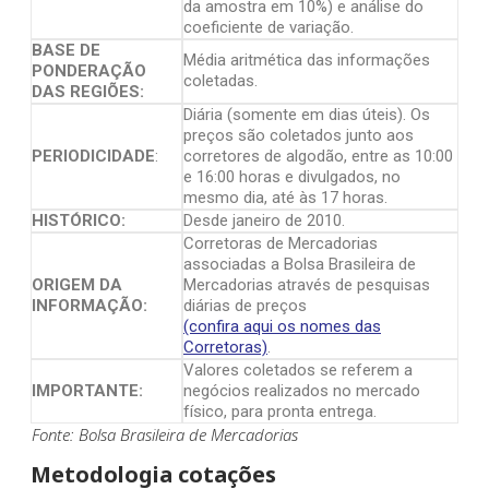
da amostra em 10%) e análise do
coeficiente de variação.
BASE DE
Média aritmética das informações
PONDERAÇÃO
coletadas.
DAS REGIÕES:
Diária (somente em dias úteis). Os
preços são coletados junto aos
PERIODICIDADE
:
corretores de algodão, entre as 10:00
e 16:00 horas e divulgados, no
mesmo dia, até às 17 horas.
HISTÓRICO:
Desde janeiro de 2010.
Corretoras de Mercadorias
associadas a Bolsa Brasileira de
ORIGEM DA
Mercadorias através de pesquisas
INFORMAÇÃO:
diárias de preços
(confira aqui os nomes das
Corretoras)
.
Valores coletados se referem a
IMPORTANTE:
negócios realizados no mercado
físico, para pronta entrega.
Fonte: Bolsa Brasileira de Mercadorias
Metodologia cotações