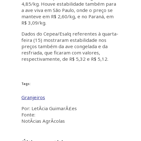
4,85/kg. Houve estabilidade também para
a ave viva em São Paulo, onde o preço se
manteve em R$ 2,60/kg, e no Paraná, em
R$ 3,09/kg.
Dados do Cepea/Esalq referentes à quarta-
feira (15) mostraram estabilidade nos
preços também da ave congelada e da
resfriada, que ficaram com valores,
respectivamente, de R$ 5,32 e R$ 5,12.
Tags:
Granjeiros
Por: LetÃ­cia GuimarÃ£es
Fonte:
NotÃ­cias AgrÃ­colas