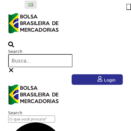
Ir
para
o
conteúdo
Search
Login
Search