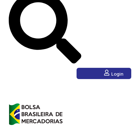
Login