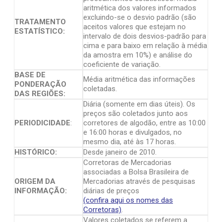
aritmética dos valores informados
excluindo-se o desvio padrão (são
TRATAMENTO
aceitos valores que estejam no
ESTATÍSTICO:
intervalo de dois desvios-padrão para
cima e para baixo em relação à média
da amostra em 10%) e análise do
coeficiente de variação.
BASE DE
Média aritmética das informações
PONDERAÇÃO
coletadas.
DAS REGIÕES:
Diária (somente em dias úteis). Os
preços são coletados junto aos
PERIODICIDADE
:
corretores de algodão, entre as 10:00
e 16:00 horas e divulgados, no
mesmo dia, até às 17 horas.
HISTÓRICO:
Desde janeiro de 2010.
Corretoras de Mercadorias
associadas a Bolsa Brasileira de
ORIGEM DA
Mercadorias através de pesquisas
INFORMAÇÃO:
diárias de preços
(confira aqui os nomes das
Corretoras)
.
Valores coletados se referem a