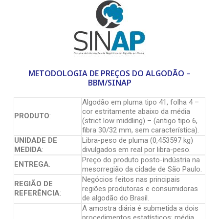
METODOLOGIA DE PREÇOS DO ALGODÃO –
BBM/SINAP
Algodão em pluma tipo 41, folha 4 –
cor estritamente abaixo da média
PRODUTO
:
(strict low middling) – (antigo tipo 6,
fibra 30/32 mm, sem característica).
UNIDADE DE
Libra-peso de pluma (0,453597 kg)
MEDIDA
:
divulgados em real por libra-peso.
Preço do produto posto-indústria na
ENTREGA
:
mesorregião da cidade de São Paulo.
Negócios feitos nas principais
REGIÃO DE
regiões produtoras e consumidoras
REFERÊNCIA
:
de algodão do Brasil.
A amostra diária é submetida a dois
procedimentos estatísticos: média