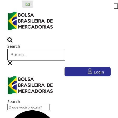
Ir
para
o
conteúdo
Search
Login
Search