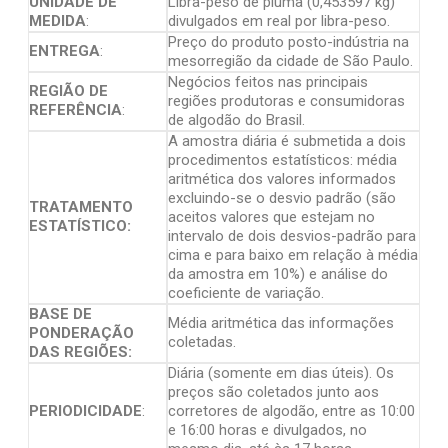
UNIDADE DE
Libra-peso de pluma (0,453597 kg)
MEDIDA
:
divulgados em real por libra-peso.
Preço do produto posto-indústria na
ENTREGA
:
mesorregião da cidade de São Paulo.
Negócios feitos nas principais
REGIÃO DE
regiões produtoras e consumidoras
REFERÊNCIA
:
de algodão do Brasil.
A amostra diária é submetida a dois
procedimentos estatísticos: média
aritmética dos valores informados
excluindo-se o desvio padrão (são
TRATAMENTO
aceitos valores que estejam no
ESTATÍSTICO:
intervalo de dois desvios-padrão para
cima e para baixo em relação à média
da amostra em 10%) e análise do
coeficiente de variação.
BASE DE
Média aritmética das informações
PONDERAÇÃO
coletadas.
DAS REGIÕES:
Diária (somente em dias úteis). Os
preços são coletados junto aos
PERIODICIDADE
:
corretores de algodão, entre as 10:00
e 16:00 horas e divulgados, no