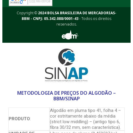
Copyright ©
2024 BOLSA BRASILEIRA DE MERCADORIAS-
BBM - CNPJ: 05.342.088/0001-43
- Todos os direitos
reservados.
METODOLOGIA DE PREÇOS DO ALGODÃO –
BBM/SINAP
Algodão em pluma tipo 41, folha 4 –
cor estritamente abaixo da média
PRODUTO
:
(strict low middling) – (antigo tipo 6,
fibra 30/32 mm, sem característica).