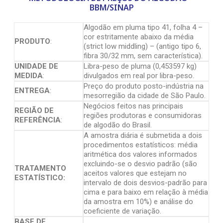
BBM/SINAP
Algodão em pluma tipo 41, folha 4 –
cor estritamente abaixo da média
PRODUTO
:
(strict low middling) – (antigo tipo 6,
fibra 30/32 mm, sem característica).
UNIDADE DE
Libra-peso de pluma (0,453597 kg)
MEDIDA
:
divulgados em real por libra-peso.
Preço do produto posto-indústria na
ENTREGA
:
mesorregião da cidade de São Paulo.
Negócios feitos nas principais
REGIÃO DE
regiões produtoras e consumidoras
REFERÊNCIA
:
de algodão do Brasil.
A amostra diária é submetida a dois
procedimentos estatísticos: média
aritmética dos valores informados
excluindo-se o desvio padrão (são
TRATAMENTO
aceitos valores que estejam no
ESTATÍSTICO:
intervalo de dois desvios-padrão para
cima e para baixo em relação à média
da amostra em 10%) e análise do
coeficiente de variação.
BASE DE