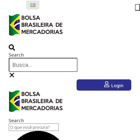
Ir
para
o
conteúdo
Search
Login
Search