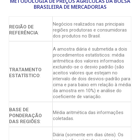
METODOLOGIA DE PREÇOS AGRÍCOLAS DA BOLSA
BRASILEIRA DE MERCADORIAS
Negócios realizados nas principais
REGIÃO DE
regiões produtoras e consumidoras
REFERÊNCIA
:
dos produtos no Brasil.
A amostra diária é submetida a dois
procedimentos estatísticos: média
aritmética dos valores informados
excluindo-se o desvio padrão (são
TRATAMENTO
aceitos valores que estejam no
ESTATÍSTICO
:
intervalo de dois desvios-padrão para
cima e para baixo em relação à média
da amostra em 10%) e análise do
coeficiente de variação.
BASE DE
Média aritmética das informações
PONDERAÇÃO
coletadas.
DAS REGIÕES
:
Diária (somente em dias úteis). Os