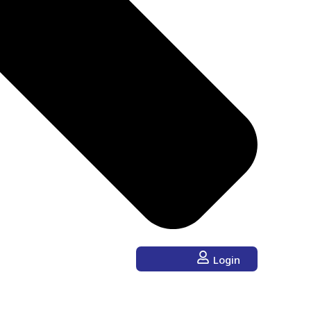
Login