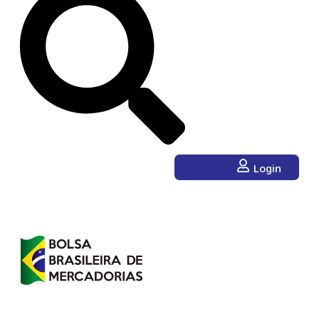
Login