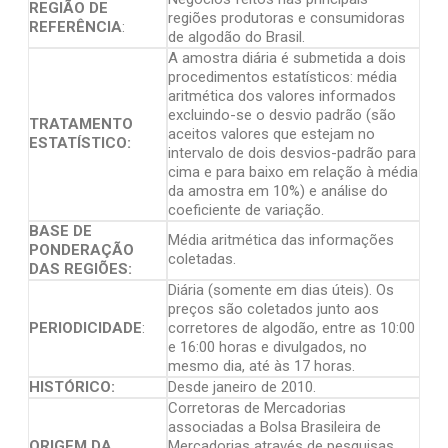
REGIÃO DE
regiões produtoras e consumidoras
REFERÊNCIA
:
de algodão do Brasil.
A amostra diária é submetida a dois
procedimentos estatísticos: média
aritmética dos valores informados
excluindo-se o desvio padrão (são
TRATAMENTO
aceitos valores que estejam no
ESTATÍSTICO:
intervalo de dois desvios-padrão para
cima e para baixo em relação à média
da amostra em 10%) e análise do
coeficiente de variação.
BASE DE
Média aritmética das informações
PONDERAÇÃO
coletadas.
DAS REGIÕES:
Diária (somente em dias úteis). Os
preços são coletados junto aos
PERIODICIDADE
:
corretores de algodão, entre as 10:00
e 16:00 horas e divulgados, no
mesmo dia, até às 17 horas.
HISTÓRICO:
Desde janeiro de 2010.
Corretoras de Mercadorias
associadas a Bolsa Brasileira de
ORIGEM DA
Mercadorias através de pesquisas