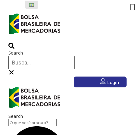
Ir
para
o
conteúdo
Search
Login
Search