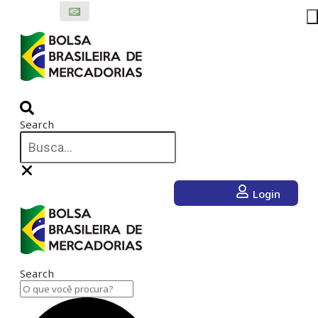
Ir
para
o
conteúdo
Search
Login
Search