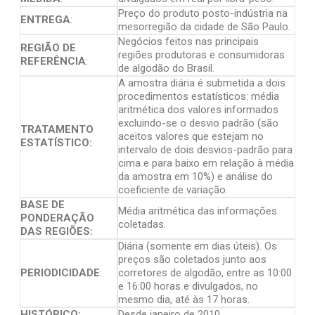
Preço do produto posto-indústria na
ENTREGA
:
mesorregião da cidade de São Paulo.
Negócios feitos nas principais
REGIÃO DE
regiões produtoras e consumidoras
REFERÊNCIA
:
de algodão do Brasil.
A amostra diária é submetida a dois
procedimentos estatísticos: média
aritmética dos valores informados
excluindo-se o desvio padrão (são
TRATAMENTO
aceitos valores que estejam no
ESTATÍSTICO:
intervalo de dois desvios-padrão para
cima e para baixo em relação à média
da amostra em 10%) e análise do
coeficiente de variação.
BASE DE
Média aritmética das informações
PONDERAÇÃO
coletadas.
DAS REGIÕES:
Diária (somente em dias úteis). Os
preços são coletados junto aos
PERIODICIDADE
:
corretores de algodão, entre as 10:00
e 16:00 horas e divulgados, no
mesmo dia, até às 17 horas.
HISTÓRICO:
Desde janeiro de 2010.