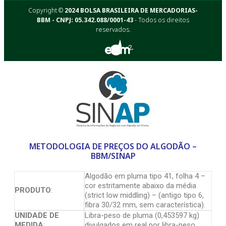
Copyright ©
2024 BOLSA BRASILEIRA DE MERCADORIAS-
BBM - CNPJ: 05.342.088/0001-43
- Todos os direitos
reservados.
METODOLOGIA DE PREÇOS DO ALGODÃO –
BBM/SINAP
Algodão em pluma tipo 41, folha 4 –
cor estritamente abaixo da média
PRODUTO
:
(strict low middling) – (antigo tipo 6,
fibra 30/32 mm, sem característica).
UNIDADE DE
Libra-peso de pluma (0,453597 kg)
MEDIDA
:
divulgados em real por libra-peso.