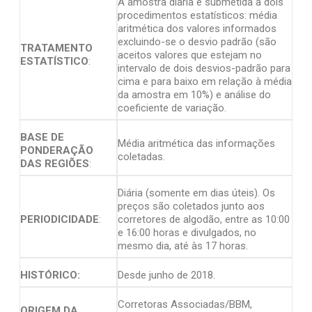
A amostra diária é submetida a dois
procedimentos estatísticos: média
aritmética dos valores informados
excluindo-se o desvio padrão (são
TRATAMENTO
aceitos valores que estejam no
ESTATÍSTICO
:
intervalo de dois desvios-padrão para
cima e para baixo em relação à média
da amostra em 10%) e análise do
coeficiente de variação.
BASE DE
Média aritmética das informações
PONDERAÇÃO
coletadas.
DAS REGIÕES
:
Diária (somente em dias úteis). Os
preços são coletados junto aos
PERIODICIDADE
:
corretores de algodão, entre as 10:00
e 16:00 horas e divulgados, no
mesmo dia, até às 17 horas.
HISTÓRICO:
Desde junho de 2018.
Corretoras Associadas/BBM,
ORIGEM DA