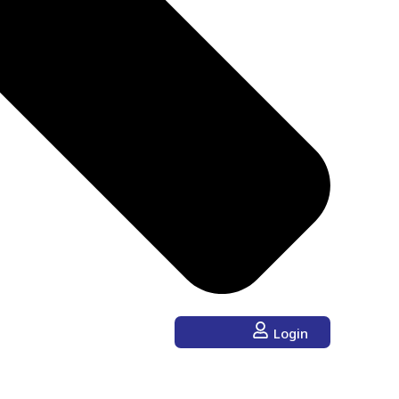
Login