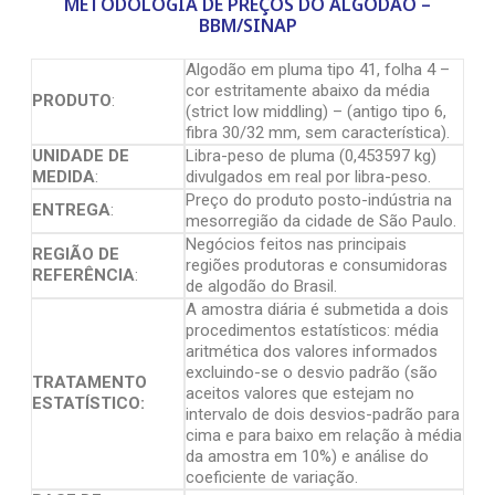
METODOLOGIA DE PREÇOS DO ALGODÃO –
BBM/SINAP
Algodão em pluma tipo 41, folha 4 –
cor estritamente abaixo da média
PRODUTO
:
(strict low middling) – (antigo tipo 6,
fibra 30/32 mm, sem característica).
UNIDADE DE
Libra-peso de pluma (0,453597 kg)
MEDIDA
:
divulgados em real por libra-peso.
Preço do produto posto-indústria na
ENTREGA
:
mesorregião da cidade de São Paulo.
Negócios feitos nas principais
REGIÃO DE
regiões produtoras e consumidoras
REFERÊNCIA
:
de algodão do Brasil.
A amostra diária é submetida a dois
procedimentos estatísticos: média
aritmética dos valores informados
excluindo-se o desvio padrão (são
TRATAMENTO
aceitos valores que estejam no
ESTATÍSTICO:
intervalo de dois desvios-padrão para
cima e para baixo em relação à média
da amostra em 10%) e análise do
coeficiente de variação.