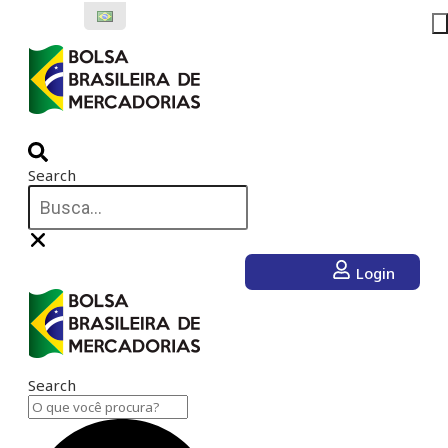
Ir
para
o
conteúdo
Search
Login
Search