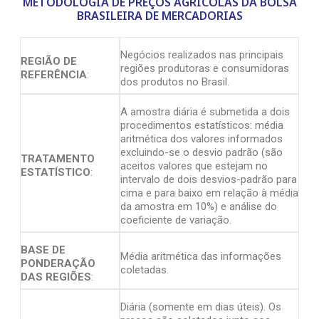
METODOLOGIA DE PREÇOS AGRÍCOLAS DA BOLSA
BRASILEIRA DE MERCADORIAS
Negócios realizados nas principais
REGIÃO DE
regiões produtoras e consumidoras
REFERÊNCIA
:
dos produtos no Brasil.
A amostra diária é submetida a dois
procedimentos estatísticos: média
aritmética dos valores informados
excluindo-se o desvio padrão (são
TRATAMENTO
aceitos valores que estejam no
ESTATÍSTICO
:
intervalo de dois desvios-padrão para
cima e para baixo em relação à média
da amostra em 10%) e análise do
coeficiente de variação.
BASE DE
Média aritmética das informações
PONDERAÇÃO
coletadas.
DAS REGIÕES
:
Diária (somente em dias úteis). Os