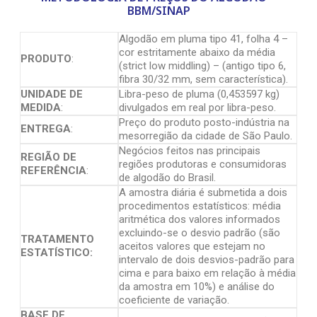
BBM/SINAP
Algodão em pluma tipo 41, folha 4 –
cor estritamente abaixo da média
PRODUTO
:
(strict low middling) – (antigo tipo 6,
fibra 30/32 mm, sem característica).
UNIDADE DE
Libra-peso de pluma (0,453597 kg)
MEDIDA
:
divulgados em real por libra-peso.
Preço do produto posto-indústria na
ENTREGA
:
mesorregião da cidade de São Paulo.
Negócios feitos nas principais
REGIÃO DE
regiões produtoras e consumidoras
REFERÊNCIA
:
de algodão do Brasil.
A amostra diária é submetida a dois
procedimentos estatísticos: média
aritmética dos valores informados
excluindo-se o desvio padrão (são
TRATAMENTO
aceitos valores que estejam no
ESTATÍSTICO:
intervalo de dois desvios-padrão para
cima e para baixo em relação à média
da amostra em 10%) e análise do
coeficiente de variação.
BASE DE