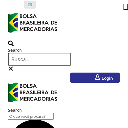
Ir
para
o
conteúdo
Search
Login
Search