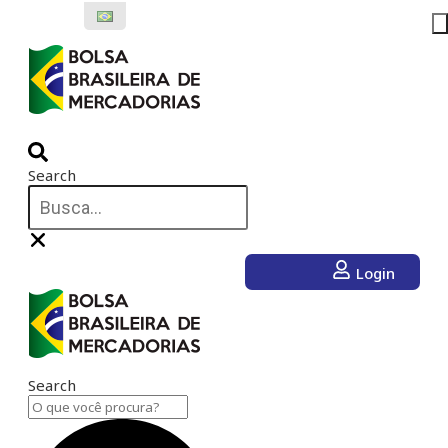
Ir
para
o
conteúdo
Search
Login
Search