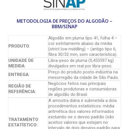
METODOLOGIA DE PREÇOS DO ALGODÃO –
BBM/SINAP
Algodão em pluma tipo 41, folha 4 –
cor estritamente abaixo da média
PRODUTO
:
(strict low middling) – (antigo tipo 6,
fibra 30/32 mm, sem característica).
UNIDADE DE
Libra-peso de pluma (0,453597 kg)
MEDIDA
:
divulgados em real por libra-peso.
Preço do produto posto-indústria na
ENTREGA
:
mesorregião da cidade de São Paulo.
Negócios feitos nas principais
REGIÃO DE
regiões produtoras e consumidoras
REFERÊNCIA
:
de algodão do Brasil.
A amostra diária é submetida a dois
procedimentos estatísticos: média
aritmética dos valores informados
excluindo-se o desvio padrão (são
TRATAMENTO
aceitos valores que estejam no
ESTATÍSTICO:
intervalo de dois desvios-padrão para