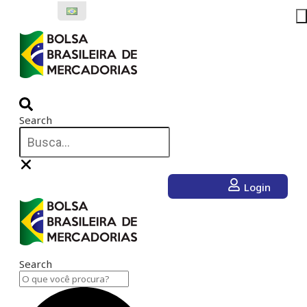
Ir
para
o
conteúdo
Search
Login
Search