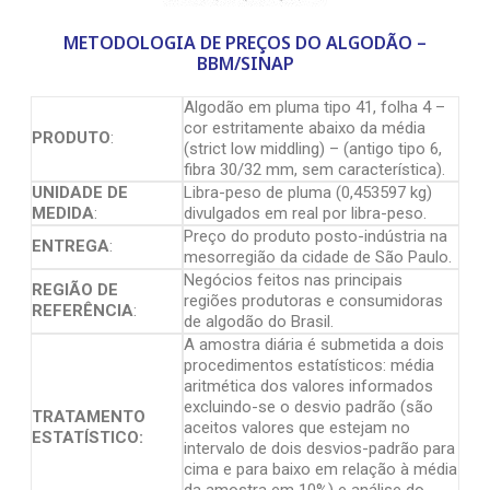
METODOLOGIA DE PREÇOS DO ALGODÃO –
BBM/SINAP
Algodão em pluma tipo 41, folha 4 –
cor estritamente abaixo da média
PRODUTO
:
(strict low middling) – (antigo tipo 6,
fibra 30/32 mm, sem característica).
UNIDADE DE
Libra-peso de pluma (0,453597 kg)
MEDIDA
:
divulgados em real por libra-peso.
Preço do produto posto-indústria na
ENTREGA
:
mesorregião da cidade de São Paulo.
Negócios feitos nas principais
REGIÃO DE
regiões produtoras e consumidoras
REFERÊNCIA
:
de algodão do Brasil.
A amostra diária é submetida a dois
procedimentos estatísticos: média
aritmética dos valores informados
excluindo-se o desvio padrão (são
TRATAMENTO
aceitos valores que estejam no
ESTATÍSTICO:
intervalo de dois desvios-padrão para
cima e para baixo em relação à média