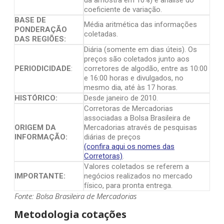
da amostra em 10%) e análise do
coeficiente de variação.
BASE DE
Média aritmética das informações
PONDERAÇÃO
coletadas.
DAS REGIÕES:
Diária (somente em dias úteis). Os
preços são coletados junto aos
PERIODICIDADE
:
corretores de algodão, entre as 10:00
e 16:00 horas e divulgados, no
mesmo dia, até às 17 horas.
HISTÓRICO:
Desde janeiro de 2010.
Corretoras de Mercadorias
associadas a Bolsa Brasileira de
ORIGEM DA
Mercadorias através de pesquisas
INFORMAÇÃO:
diárias de preços
(confira aqui os nomes das
Corretoras)
.
Valores coletados se referem a
IMPORTANTE:
negócios realizados no mercado
físico, para pronta entrega.
Fonte: Bolsa Brasileira de Mercadorias
Metodologia cotações