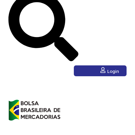
Login