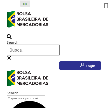
Ir
para
o
conteúdo
Search
Login
Search