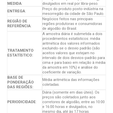
MEDIDA
:
divulgados em real por libra-peso.
Preço do produto posto-indústria na
ENTREGA
:
mesorregião da cidade de São Paulo.
Negócios feitos nas principais
REGIÃO DE
regiões produtoras e consumidoras
REFERÊNCIA
:
de algodão do Brasil.
A amostra diária é submetida a dois
procedimentos estatísticos: média
aritmética dos valores informados
excluindo-se o desvio padrão (são
TRATAMENTO
aceitos valores que estejam no
ESTATÍSTICO:
intervalo de dois desvios-padrão para
cima e para baixo em relação à média
da amostra em 10%) e análise do
coeficiente de variação.
BASE DE
Média aritmética das informações
PONDERAÇÃO
coletadas.
DAS REGIÕES:
Diária (somente em dias úteis). Os
preços são coletados junto aos
PERIODICIDADE
:
corretores de algodão, entre as 10:00
e 16:00 horas e divulgados, no
mesmo dia, até às 17 horas.