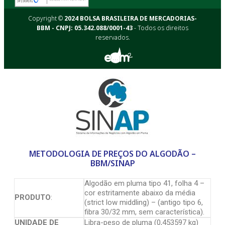
Copyright ©
2024 BOLSA BRASILEIRA DE MERCADORIAS-
BBM - CNPJ: 05.342.088/0001-43
- Todos os direitos
reservados.
METODOLOGIA DE PREÇOS DO ALGODÃO –
BBM/SINAP
Algodão em pluma tipo 41, folha 4 –
cor estritamente abaixo da média
PRODUTO
:
(strict low middling) – (antigo tipo 6,
fibra 30/32 mm, sem característica).
UNIDADE DE
Libra-peso de pluma (0,453597 kg)