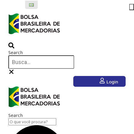
Ir
para
o
conteúdo
Search
Login
Search