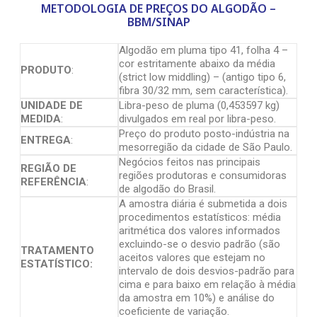
METODOLOGIA DE PREÇOS DO ALGODÃO –
BBM/SINAP
Algodão em pluma tipo 41, folha 4 –
cor estritamente abaixo da média
PRODUTO
:
(strict low middling) – (antigo tipo 6,
fibra 30/32 mm, sem característica).
UNIDADE DE
Libra-peso de pluma (0,453597 kg)
MEDIDA
:
divulgados em real por libra-peso.
Preço do produto posto-indústria na
ENTREGA
:
mesorregião da cidade de São Paulo.
Negócios feitos nas principais
REGIÃO DE
regiões produtoras e consumidoras
REFERÊNCIA
:
de algodão do Brasil.
A amostra diária é submetida a dois
procedimentos estatísticos: média
aritmética dos valores informados
excluindo-se o desvio padrão (são
TRATAMENTO
aceitos valores que estejam no
ESTATÍSTICO:
intervalo de dois desvios-padrão para
cima e para baixo em relação à média
da amostra em 10%) e análise do
coeficiente de variação.