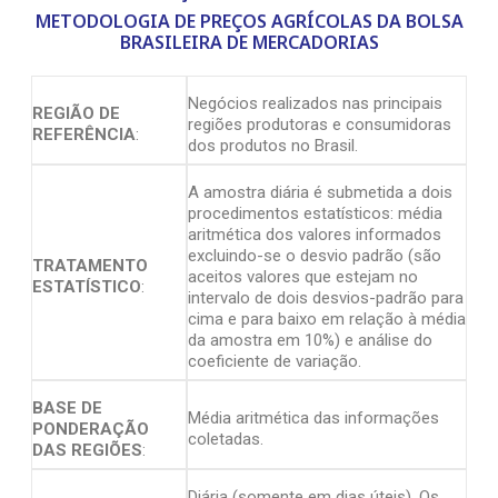
METODOLOGIA DE PREÇOS AGRÍCOLAS DA BOLSA
BRASILEIRA DE MERCADORIAS
Negócios realizados nas principais
REGIÃO DE
regiões produtoras e consumidoras
REFERÊNCIA
:
dos produtos no Brasil.
A amostra diária é submetida a dois
procedimentos estatísticos: média
aritmética dos valores informados
excluindo-se o desvio padrão (são
TRATAMENTO
aceitos valores que estejam no
ESTATÍSTICO
:
intervalo de dois desvios-padrão para
cima e para baixo em relação à média
da amostra em 10%) e análise do
coeficiente de variação.
BASE DE
Média aritmética das informações
PONDERAÇÃO
coletadas.
DAS REGIÕES
:
Diária (somente em dias úteis). Os