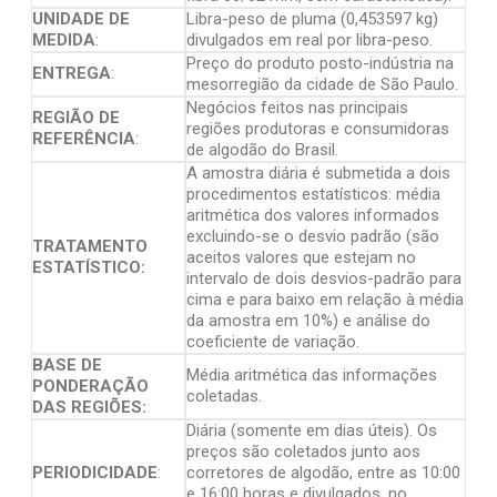
UNIDADE DE
Libra-peso de pluma (0,453597 kg)
MEDIDA
:
divulgados em real por libra-peso.
Preço do produto posto-indústria na
ENTREGA
:
mesorregião da cidade de São Paulo.
Negócios feitos nas principais
REGIÃO DE
regiões produtoras e consumidoras
REFERÊNCIA
:
de algodão do Brasil.
A amostra diária é submetida a dois
procedimentos estatísticos: média
aritmética dos valores informados
excluindo-se o desvio padrão (são
TRATAMENTO
aceitos valores que estejam no
ESTATÍSTICO:
intervalo de dois desvios-padrão para
cima e para baixo em relação à média
da amostra em 10%) e análise do
coeficiente de variação.
BASE DE
Média aritmética das informações
PONDERAÇÃO
coletadas.
DAS REGIÕES:
Diária (somente em dias úteis). Os
preços são coletados junto aos
PERIODICIDADE
:
corretores de algodão, entre as 10:00
e 16:00 horas e divulgados, no