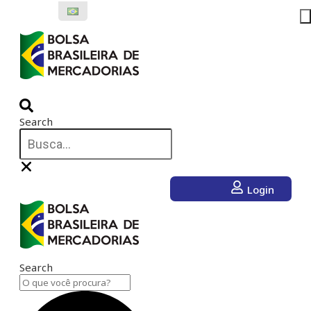
Ir
para
o
conteúdo
Search
Login
Search