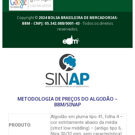
Copyright ©
2024 BOLSA BRASILEIRA DE MERCADORIAS-
BBM - CNPJ: 05.342.088/0001-43
- Todos os direitos
reservados.
METODOLOGIA DE PREÇOS DO ALGODÃO –
BBM/SINAP
Algodão em pluma tipo 41, folha 4 –
cor estritamente abaixo da média
PRODUTO
:
(strict low middling) – (antigo tipo 6,
fibra 30/32 mm, sem característica).