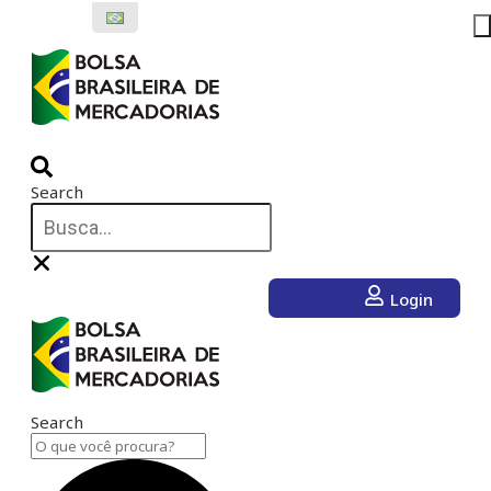
Ir
para
o
conteúdo
Search
Login
Search