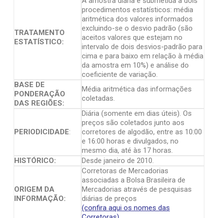
A amostra diária é submetida a dois
procedimentos estatísticos: média
aritmética dos valores informados
excluindo-se o desvio padrão (são
TRATAMENTO
aceitos valores que estejam no
ESTATÍSTICO:
intervalo de dois desvios-padrão para
cima e para baixo em relação à média
da amostra em 10%) e análise do
coeficiente de variação.
BASE DE
Média aritmética das informações
PONDERAÇÃO
coletadas.
DAS REGIÕES:
Diária (somente em dias úteis). Os
preços são coletados junto aos
PERIODICIDADE
:
corretores de algodão, entre as 10:00
e 16:00 horas e divulgados, no
mesmo dia, até às 17 horas.
HISTÓRICO:
Desde janeiro de 2010.
Corretoras de Mercadorias
associadas a Bolsa Brasileira de
ORIGEM DA
Mercadorias através de pesquisas
INFORMAÇÃO:
diárias de preços
(confira aqui os nomes das
Corretoras)
.