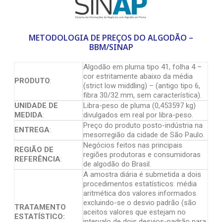
METODOLOGIA DE PREÇOS DO ALGODÃO –
BBM/SINAP
Algodão em pluma tipo 41, folha 4 –
cor estritamente abaixo da média
PRODUTO
:
(strict low middling) – (antigo tipo 6,
fibra 30/32 mm, sem característica).
UNIDADE DE
Libra-peso de pluma (0,453597 kg)
MEDIDA
:
divulgados em real por libra-peso.
Preço do produto posto-indústria na
ENTREGA
:
mesorregião da cidade de São Paulo.
Negócios feitos nas principais
REGIÃO DE
regiões produtoras e consumidoras
REFERÊNCIA
:
de algodão do Brasil.
A amostra diária é submetida a dois
procedimentos estatísticos: média
aritmética dos valores informados
excluindo-se o desvio padrão (são
TRATAMENTO
aceitos valores que estejam no
ESTATÍSTICO:
intervalo de dois desvios-padrão para