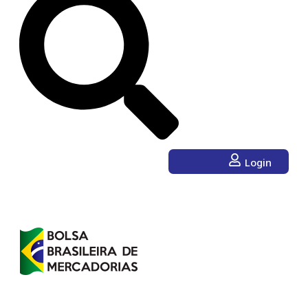
Login