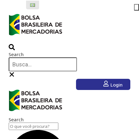
Ir
para
o
conteúdo
Search
Login
Search