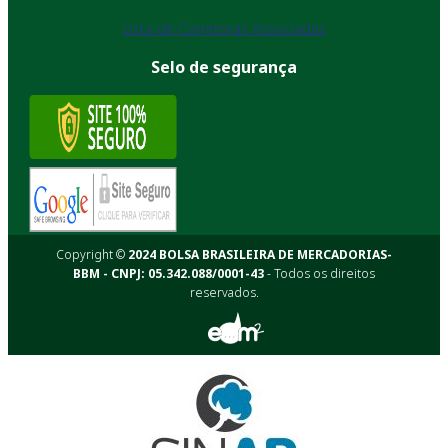
Lista de Corretoras Associadas
Selo de segurança
Copyright ©
2024 BOLSA BRASILEIRA DE MERCADORIAS-
BBM - CNPJ: 05.342.088/0001-43
- Todos os direitos
reservados.